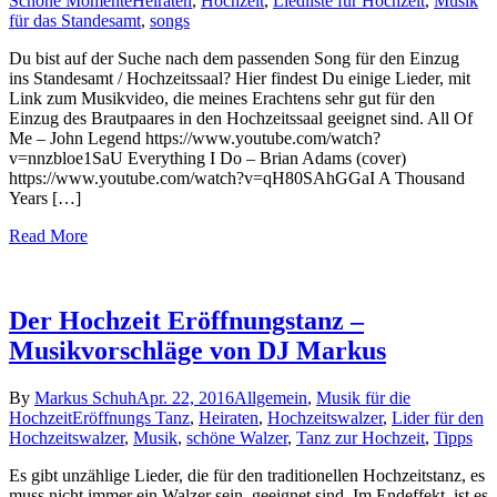
Schöne Momente
Heiraten
,
Hochzeit
,
Liedliste für Hochzeit
,
Musik
für das Standesamt
,
songs
Du bist auf der Suche nach dem passenden Song für den Einzug
ins Standesamt / Hochzeitssaal? Hier findest Du einige Lieder, mit
Link zum Musikvideo, die meines Erachtens sehr gut für den
Einzug des Brautpaares in den Hochzeitssaal geeignet sind. All Of
Me – John Legend https://www.youtube.com/watch?
v=nnzbloe1SaU Everything I Do – Brian Adams (cover)
https://www.youtube.com/watch?v=qH80SAhGGaI A Thousand
Years […]
Read More
Der Hochzeit Eröffnungstanz –
Musikvorschläge von DJ Markus
By
Markus Schuh
Apr. 22, 2016
Allgemein
,
Musik für die
Hochzeit
Eröffnungs Tanz
,
Heiraten
,
Hochzeitswalzer
,
Lider für den
Hochzeitswalzer
,
Musik
,
schöne Walzer
,
Tanz zur Hochzeit
,
Tipps
Es gibt unzählige Lieder, die für den traditionellen Hochzeitstanz, es
muss nicht immer ein Walzer sein, geeignet sind. Im Endeffekt, ist es