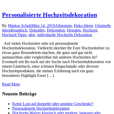
Personalisierte Hochzeitsdekoration
By
Markus Schuh
März 14, 2019
Allgemein
,
Deko-Ideen
,
Originelle
Ideen
Brauttisch
,
Dekoidee
,
Dekoration
,
Heiraten
,
Hochzeit
,
Hochzeit Tipps
,
idee
,
individuelle Hochzeits Dekoration
Auf vielen Hochzeiten sehe ich personalisierte
Hochzeitsdekoration. Vielleicht möchtet Ihr Eure Hochzeitsfeier zu
etwas ganz Besonderem machen, die ganz und gar nicht
austauschbar oder vergleichbar mit anderen Hochzeiten ist?
Eventuell seit Ihr noch auf der Suche nach Hochzeitsdekoration wie
einem Gästebuch, einer schönen Ringschatulle oder diverser
Hochzeitsprodukten, die meiner Erfahrung nach ein ganz
besonderes Highlight Eurer […]
Read More
Neueste Beiträge
Keine Lust auf doppelte oder unnütze Geschenke?
Personalisierte Hochzeitsdekoration
Hochzeits-Walzer klassisch oder modern, langsam oder