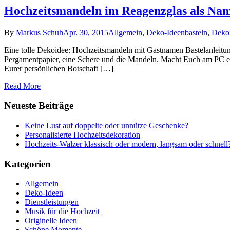
Hochzeitsmandeln im Reagenzglas als Nam
By
Markus Schuh
Apr. 30, 2015
Allgemein
,
Deko-Ideen
basteln
,
Deko
Eine tolle Dekoidee: Hochzeitsmandeln mit Gastnamen Bastelanleitu
Pergamentpapier, eine Schere und die Mandeln. Macht Euch am PC ei
Eurer persönlichen Botschaft […]
Read More
Neueste Beiträge
Keine Lust auf doppelte oder unnütze Geschenke?
Personalisierte Hochzeitsdekoration
Hochzeits-Walzer klassisch oder modern, langsam oder schnell
Kategorien
Allgemein
Deko-Ideen
Dienstleistungen
Musik für die Hochzeit
Originelle Ideen
Schöne Momente