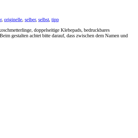
r
,
originelle
,
selber
,
selbst
,
tipp
oschmetterlinge, doppelseitige Klebepads, bedruckbares
eim gestalten achtet bitte darauf, dass zwischen dem Namen und