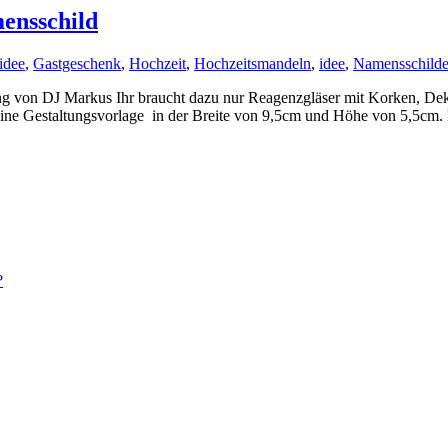
ensschild
idee
,
Gastgeschenk
,
Hochzeit
,
Hochzeitsmandeln
,
idee
,
Namensschilde
ng von DJ Markus Ihr braucht dazu nur Reagenzgläser mit Korken, Dek
ne Gestaltungsvorlage in der Breite von 9,5cm und Höhe von 5,5cm. B
?