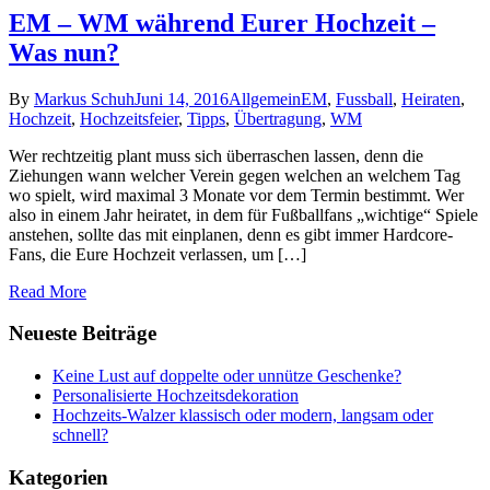
EM – WM während Eurer Hochzeit –
Was nun?
By
Markus Schuh
Juni 14, 2016
Allgemein
EM
,
Fussball
,
Heiraten
,
Hochzeit
,
Hochzeitsfeier
,
Tipps
,
Übertragung
,
WM
Wer rechtzeitig plant muss sich überraschen lassen, denn die
Ziehungen wann welcher Verein gegen welchen an welchem Tag
wo spielt, wird maximal 3 Monate vor dem Termin bestimmt. Wer
also in einem Jahr heiratet, in dem für Fußballfans „wichtige“ Spiele
anstehen, sollte das mit einplanen, denn es gibt immer Hardcore-
Fans, die Eure Hochzeit verlassen, um […]
Read More
Neueste Beiträge
Keine Lust auf doppelte oder unnütze Geschenke?
Personalisierte Hochzeitsdekoration
Hochzeits-Walzer klassisch oder modern, langsam oder
schnell?
Kategorien