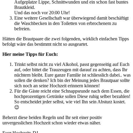
Aufgeplatze Lippe, Schnittwunden und ein schon fast buntes
Brautkleid.
Und das noch vor 20:00 Uhr!
Eine weitere Gesellschaft war überwiegend damit beschäftigt
die Waschbecken in den Toiletten von erbrochenem zu
befreien.
Hätten die Brautpaare die zwei folgenden, wirklich einfachen Tipps
befolgt wäre das bestimmt nicht so ausgeartet.
Hier meine Tipps für Euch:
Trinkt selbst nicht zu viel Alkohol, passt gegenseitig auf Euch
auf, oder bittet die Trauzeugen mit darauf zu achten, dass Ihr
nüchtern bleibt. Eure ganze Familie ist schliesslich dabei.. was
sollen die denken? Ich bin der Meinung jedes Brautpaar sollte
sich noch an seine Hochzeit erinnern können!
Für die Gäste reicht eine Schnappsrunde nach dem Essen, die
hochprozentigen Getränke sollen Diese ruhig selber bezahlen!
So entscheidet jeder selbst, wie viel Ihn sein Absturz kostet.
😉
Beherzt diese beiden Regeln und Ihr seit einer positiv
unvergesslichen Hochzeit schon wieder etwas näher.
Euer Hochzeits-DJ