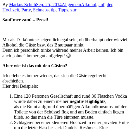
By
Markus Schuh
Sep. 25, 2014
Allgemein
Alkohol
,
auf
,
der
,
Hochzeit
,
Party
,
Schnaps
,
tip
,
Tipps
,
zur
Sauf´mer zam! – Prost!
Mir als DJ könnte es eigentlich egal sein, ob überhaupt oder wieviel
Alkohol die Gäste bzw. das Brautpaar trinkt.
Denn ich persönlich trinke während meiner Arbeit keinen. Ich bin
auch „ohne“ immer gut aufgelegt! 😉
Aber wie ist das mit den Gästen?
Ich erlebe es immer wieder, das sich die Gäste regelrecht
abschießen.
Hier drei Beispiele:
Eine 120 Personen Gesellschaft und rund 36 Flaschen Vodka
wurde dabei zu einem meiner
negativ Highlights
,
als die Braut aufgrund übermäßigen Alkoholkonsums auf der
Toilette von der Schüssel flog und am Boden einfach liegen
blieb, so das man die Türe eintreten musste.
Schlägerei bei einer kleineren Hochzeit in einer privaten Hütte
um die letzte Flasche Jack Daniels. Resüme – Eine