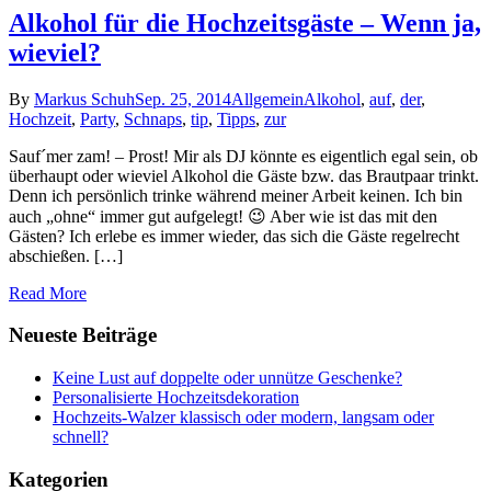
Alkohol für die Hochzeitsgäste – Wenn ja,
wieviel?
By
Markus Schuh
Sep. 25, 2014
Allgemein
Alkohol
,
auf
,
der
,
Hochzeit
,
Party
,
Schnaps
,
tip
,
Tipps
,
zur
Sauf´mer zam! – Prost! Mir als DJ könnte es eigentlich egal sein, ob
überhaupt oder wieviel Alkohol die Gäste bzw. das Brautpaar trinkt.
Denn ich persönlich trinke während meiner Arbeit keinen. Ich bin
auch „ohne“ immer gut aufgelegt! 😉 Aber wie ist das mit den
Gästen? Ich erlebe es immer wieder, das sich die Gäste regelrecht
abschießen. […]
Read More
Neueste Beiträge
Keine Lust auf doppelte oder unnütze Geschenke?
Personalisierte Hochzeitsdekoration
Hochzeits-Walzer klassisch oder modern, langsam oder
schnell?
Kategorien