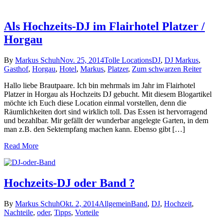
Als Hochzeits-DJ im Flairhotel Platzer /
Horgau
By
Markus Schuh
Nov. 25, 2014
Tolle Locations
DJ
,
DJ Markus
,
Gasthof
,
Horgau
,
Hotel
,
Markus
,
Platzer
,
Zum schwarzen Reiter
Hallo liebe Brautpaare. Ich bin mehrmals im Jahr im Flairhotel
Platzer in Horgau als Hochzeits DJ gebucht. Mit diesem Blogartikel
möchte ich Euch diese Location einmal vorstellen, denn die
Räumlichkeiten dort sind wirklich toll. Das Essen ist hervorragend
und bezahlbar. Mir gefällt der wunderbar angelegte Garten, in dem
man z.B. den Sektempfang machen kann. Ebenso gibt […]
Read More
Hochzeits-DJ oder Band ?
By
Markus Schuh
Okt. 2, 2014
Allgemein
Band
,
DJ
,
Hochzeit
,
Nachteile
,
oder
,
Tipps
,
Vorteile