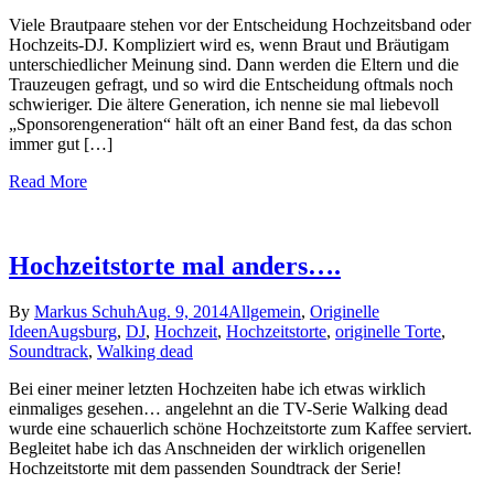
Viele Brautpaare stehen vor der Entscheidung Hochzeitsband oder
Hochzeits-DJ. Kompliziert wird es, wenn Braut und Bräutigam
unterschiedlicher Meinung sind. Dann werden die Eltern und die
Trauzeugen gefragt, und so wird die Entscheidung oftmals noch
schwieriger. Die ältere Generation, ich nenne sie mal liebevoll
„Sponsorengeneration“ hält oft an einer Band fest, da das schon
immer gut […]
Read More
Hochzeitstorte mal anders….
By
Markus Schuh
Aug. 9, 2014
Allgemein
,
Originelle
Ideen
Augsburg
,
DJ
,
Hochzeit
,
Hochzeitstorte
,
originelle Torte
,
Soundtrack
,
Walking dead
Bei einer meiner letzten Hochzeiten habe ich etwas wirklich
einmaliges gesehen… angelehnt an die TV-Serie Walking dead
wurde eine schauerlich schöne Hochzeitstorte zum Kaffee serviert.
Begleitet habe ich das Anschneiden der wirklich origenellen
Hochzeitstorte mit dem passenden Soundtrack der Serie!