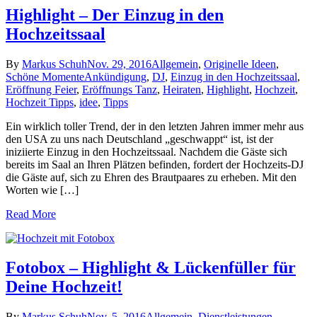
Highlight – Der Einzug in den
Hochzeitssaal
By
Markus Schuh
Nov. 29, 2016
Allgemein
,
Originelle Ideen
,
Schöne Momente
Ankündigung
,
DJ
,
Einzug in den Hochzeitssaal
,
Eröffnung Feier
,
Eröffnungs Tanz
,
Heiraten
,
Highlight
,
Hochzeit
,
Hochzeit Tipps
,
idee
,
Tipps
Ein wirklich toller Trend, der in den letzten Jahren immer mehr aus
den USA zu uns nach Deutschland „geschwappt“ ist, ist der
iniziierte Einzug in den Hochzeitssaal. Nachdem die Gäste sich
bereits im Saal an Ihren Plätzen befinden, fordert der Hochzeits-DJ
die Gäste auf, sich zu Ehren des Brautpaares zu erheben. Mit den
Worten wie […]
Read More
Fotobox – Highlight & Lückenfüller für
Deine Hochzeit!
By
Markus Schuh
Nov. 5, 2016
Allgemein
,
Dienstleistungen
,