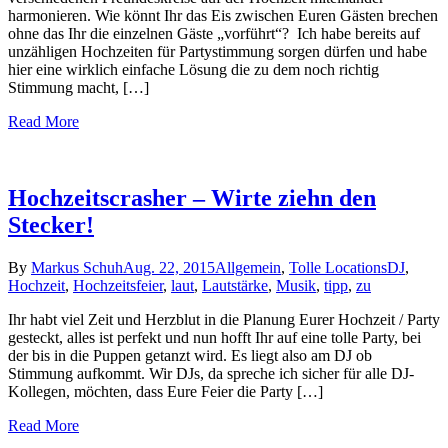
harmonieren. Wie könnt Ihr das Eis zwischen Euren Gästen brechen
ohne das Ihr die einzelnen Gäste „vorführt“? Ich habe bereits auf
unzähligen Hochzeiten für Partystimmung sorgen dürfen und habe
hier eine wirklich einfache Lösung die zu dem noch richtig
Stimmung macht, […]
Read More
Hochzeitscrasher – Wirte ziehn den
Stecker!
By
Markus Schuh
Aug. 22, 2015
Allgemein
,
Tolle Locations
DJ
,
Hochzeit
,
Hochzeitsfeier
,
laut
,
Lautstärke
,
Musik
,
tipp
,
zu
Ihr habt viel Zeit und Herzblut in die Planung Eurer Hochzeit / Party
gesteckt, alles ist perfekt und nun hofft Ihr auf eine tolle Party, bei
der bis in die Puppen getanzt wird. Es liegt also am DJ ob
Stimmung aufkommt. Wir DJs, da spreche ich sicher für alle DJ-
Kollegen, möchten, dass Eure Feier die Party […]
Read More