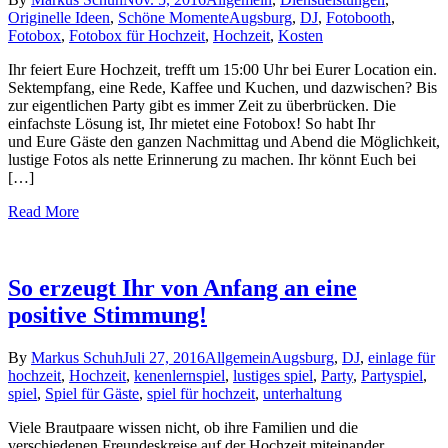
Originelle Ideen
,
Schöne Momente
Augsburg
,
DJ
,
Fotobooth
,
Fotobox
,
Fotobox für Hochzeit
,
Hochzeit
,
Kosten
Ihr feiert Eure Hochzeit, trefft um 15:00 Uhr bei Eurer Location ein.
Sektempfang, eine Rede, Kaffee und Kuchen, und dazwischen? Bis
zur eigentlichen Party gibt es immer Zeit zu überbrücken. Die
einfachste Lösung ist, Ihr mietet eine Fotobox! So habt Ihr
und Eure Gäste den ganzen Nachmittag und Abend die Möglichkeit,
lustige Fotos als nette Erinnerung zu machen. Ihr könnt Euch bei
[…]
Read More
So erzeugt Ihr von Anfang an eine
positive Stimmung!
By
Markus Schuh
Juli 27, 2016
Allgemein
Augsburg
,
DJ
,
einlage für
hochzeit
,
Hochzeit
,
kenenlernspiel
,
lustiges spiel
,
Party
,
Partyspiel
,
spiel
,
Spiel für Gäste
,
spiel für hochzeit
,
unterhaltung
Viele Brautpaare wissen nicht, ob ihre Familien und die
verschiedenen Freundeskreise auf der Hochzeit miteinander