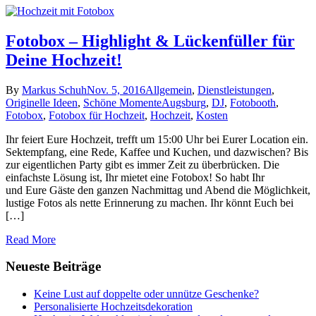
Fotobox – Highlight & Lückenfüller für
Deine Hochzeit!
By
Markus Schuh
Nov. 5, 2016
Allgemein
,
Dienstleistungen
,
Originelle Ideen
,
Schöne Momente
Augsburg
,
DJ
,
Fotobooth
,
Fotobox
,
Fotobox für Hochzeit
,
Hochzeit
,
Kosten
Ihr feiert Eure Hochzeit, trefft um 15:00 Uhr bei Eurer Location ein.
Sektempfang, eine Rede, Kaffee und Kuchen, und dazwischen? Bis
zur eigentlichen Party gibt es immer Zeit zu überbrücken. Die
einfachste Lösung ist, Ihr mietet eine Fotobox! So habt Ihr
und Eure Gäste den ganzen Nachmittag und Abend die Möglichkeit,
lustige Fotos als nette Erinnerung zu machen. Ihr könnt Euch bei
[…]
Read More
Neueste Beiträge
Keine Lust auf doppelte oder unnütze Geschenke?
Personalisierte Hochzeitsdekoration