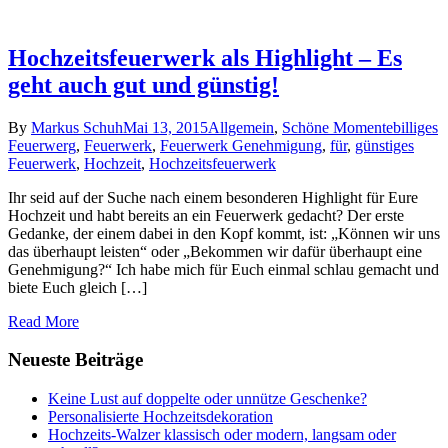
Hochzeitsfeuerwerk als Highlight – Es
geht auch gut und günstig!
By
Markus Schuh
Mai 13, 2015
Allgemein
,
Schöne Momente
billiges
Feuerwerg
,
Feuerwerk
,
Feuerwerk Genehmigung
,
für
,
günstiges
Feuerwerk
,
Hochzeit
,
Hochzeitsfeuerwerk
Ihr seid auf der Suche nach einem besonderen Highlight für Eure
Hochzeit und habt bereits an ein Feuerwerk gedacht? Der erste
Gedanke, der einem dabei in den Kopf kommt, ist: „Können wir uns
das überhaupt leisten“ oder „Bekommen wir dafür überhaupt eine
Genehmigung?“ Ich habe mich für Euch einmal schlau gemacht und
biete Euch gleich […]
Read More
Neueste Beiträge
Keine Lust auf doppelte oder unnütze Geschenke?
Personalisierte Hochzeitsdekoration
Hochzeits-Walzer klassisch oder modern, langsam oder