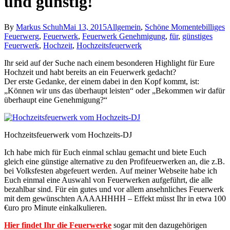
und günstig!
By
Markus Schuh
Mai 13, 2015
Allgemein
,
Schöne Momente
billiges
Feuerwerg
,
Feuerwerk
,
Feuerwerk Genehmigung
,
für
,
günstiges
Feuerwerk
,
Hochzeit
,
Hochzeitsfeuerwerk
Ihr seid auf der Suche nach einem besonderen Highlight für Eure
Hochzeit und habt bereits an ein Feuerwerk gedacht?
Der erste Gedanke, der einem dabei in den Kopf kommt, ist:
„Können wir uns das überhaupt leisten“ oder „Bekommen wir dafür
überhaupt eine Genehmigung?“
Hochzeitsfeuerwerk vom Hochzeits-DJ
Ich habe mich für Euch einmal schlau gemacht und biete Euch
gleich eine günstige alternative zu den Profifeuerwerken an, die z.B.
bei Volksfesten abgefeuert werden. Auf meiner Webseite habe ich
Euch einmal eine Auswahl von Feuerwerken aufgeführt, die alle
bezahlbar sind. Für ein gutes und vor allem ansehnliches Feuerwerk
mit dem gewünschten AAAAHHHH – Effekt müsst Ihr in etwa 100
€uro pro Minute einkalkulieren.
Hier findet Ihr die Feuerwerke
sogar mit den dazugehörigen