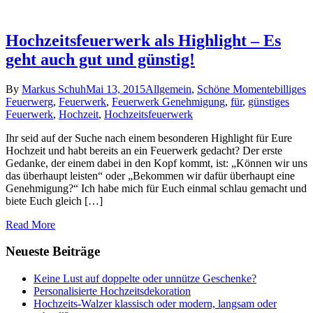
Hochzeitsfeuerwerk als Highlight – Es
geht auch gut und günstig!
By
Markus Schuh
Mai 13, 2015
Allgemein
,
Schöne Momente
billiges
Feuerwerg
,
Feuerwerk
,
Feuerwerk Genehmigung
,
für
,
günstiges
Feuerwerk
,
Hochzeit
,
Hochzeitsfeuerwerk
Ihr seid auf der Suche nach einem besonderen Highlight für Eure
Hochzeit und habt bereits an ein Feuerwerk gedacht? Der erste
Gedanke, der einem dabei in den Kopf kommt, ist: „Können wir uns
das überhaupt leisten“ oder „Bekommen wir dafür überhaupt eine
Genehmigung?“ Ich habe mich für Euch einmal schlau gemacht und
biete Euch gleich […]
Read More
Neueste Beiträge
Keine Lust auf doppelte oder unnütze Geschenke?
Personalisierte Hochzeitsdekoration
Hochzeits-Walzer klassisch oder modern, langsam oder